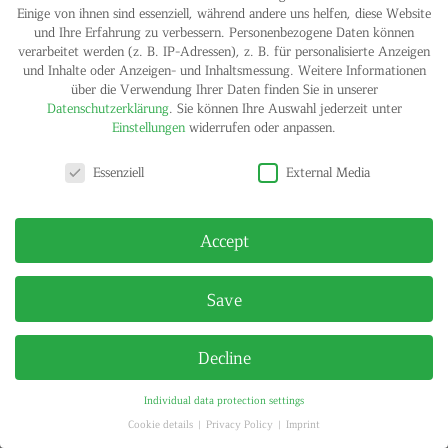
Einige von ihnen sind essenziell, während andere uns helfen, diese Website
und Ihre Erfahrung zu verbessern.
Personenbezogene Daten können
verarbeitet werden (z. B. IP-Adressen), z. B. für personalisierte Anzeigen
und Inhalte oder Anzeigen- und Inhaltsmessung.
Weitere Informationen
über die Verwendung Ihrer Daten finden Sie in unserer
Datenschutzerklärung
.
Sie können Ihre Auswahl jederzeit unter
Einstellungen
widerrufen oder anpassen.
Privacy settings
IMPRINT
PRIVACY POLICY
Essenziell
External Media
© HELGA MARIA KLOSTERFELDE | ALL RIGHTS RESERVED
Accept
Save
Decline
Individual data protection settings
Cookie details
Privacy Policy
Imprint
Privacy settings