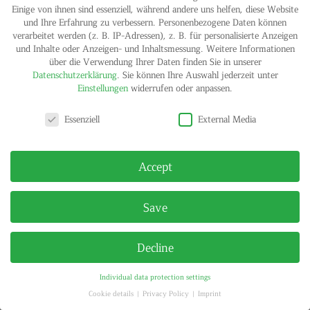
Einige von ihnen sind essenziell, während andere uns helfen, diese Website
und Ihre Erfahrung zu verbessern.
Personenbezogene Daten können
verarbeitet werden (z. B. IP-Adressen), z. B. für personalisierte Anzeigen
und Inhalte oder Anzeigen- und Inhaltsmessung.
Weitere Informationen
IMPRINT
PRIVACY POLICY
über die Verwendung Ihrer Daten finden Sie in unserer
© HELGA MARIA KLOSTERFELDE | ALL RIGHTS RESERVED
Datenschutzerklärung
.
Sie können Ihre Auswahl jederzeit unter
Einstellungen
widerrufen oder anpassen.
Privacy settings
Essenziell
External Media
Accept
Save
Decline
Individual data protection settings
Cookie details
Privacy Policy
Imprint
Privacy settings