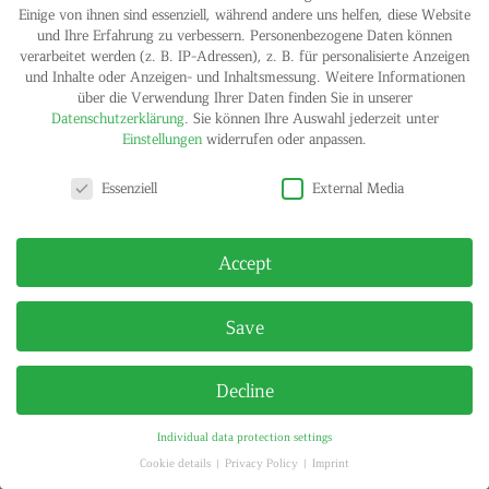
Einige von ihnen sind essenziell, während andere uns helfen, diese Website
und Ihre Erfahrung zu verbessern.
Personenbezogene Daten können
verarbeitet werden (z. B. IP-Adressen), z. B. für personalisierte Anzeigen
IMPRINT
PRIVACY POLICY
und Inhalte oder Anzeigen- und Inhaltsmessung.
Weitere Informationen
© HELGA MARIA KLOSTERFELDE | ALL RIGHTS RESERVED
über die Verwendung Ihrer Daten finden Sie in unserer
Datenschutzerklärung
.
Sie können Ihre Auswahl jederzeit unter
Einstellungen
widerrufen oder anpassen.
Privacy settings
Essenziell
External Media
Accept
Save
Decline
Individual data protection settings
Cookie details
Privacy Policy
Imprint
Privacy settings