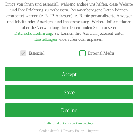
Einige von ihnen sind essenziell, während andere uns helfen, diese Website
und Ihre Erfahrung zu verbessern.
Personenbezogene Daten können
IMPRINT
PRIVACY POLICY
verarbeitet werden (z. B. IP-Adressen), z. B. für personalisierte Anzeigen
© HELGA MARIA KLOSTERFELDE | ALL RIGHTS RESERVED
und Inhalte oder Anzeigen- und Inhaltsmessung.
Weitere Informationen
über die Verwendung Ihrer Daten finden Sie in unserer
Datenschutzerklärung
.
Sie können Ihre Auswahl jederzeit unter
Einstellungen
widerrufen oder anpassen.
Privacy settings
Essenziell
External Media
Accept
Save
Decline
Individual data protection settings
Cookie details
Privacy Policy
Imprint
Privacy settings