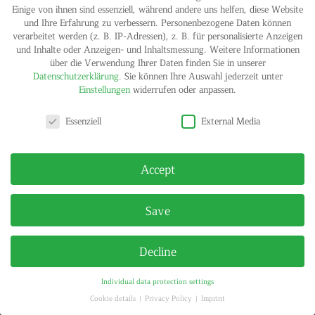
Einige von ihnen sind essenziell, während andere uns helfen, diese Website
und Ihre Erfahrung zu verbessern.
Personenbezogene Daten können
verarbeitet werden (z. B. IP-Adressen), z. B. für personalisierte Anzeigen
und Inhalte oder Anzeigen- und Inhaltsmessung.
Weitere Informationen
über die Verwendung Ihrer Daten finden Sie in unserer
IMPRINT
PRIVACY POLICY
Datenschutzerklärung
.
Sie können Ihre Auswahl jederzeit unter
© HELGA MARIA KLOSTERFELDE | ALL RIGHTS RESERVED
Einstellungen
widerrufen oder anpassen.
Privacy settings
Essenziell
External Media
Accept
Save
Decline
Individual data protection settings
Cookie details
Privacy Policy
Imprint
Privacy settings