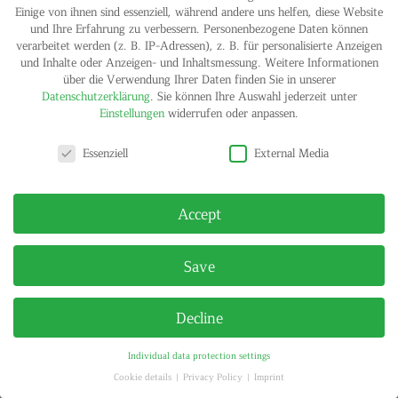
Einige von ihnen sind essenziell, während andere uns helfen, diese Website
und Ihre Erfahrung zu verbessern.
Personenbezogene Daten können
verarbeitet werden (z. B. IP-Adressen), z. B. für personalisierte Anzeigen
und Inhalte oder Anzeigen- und Inhaltsmessung.
Weitere Informationen
über die Verwendung Ihrer Daten finden Sie in unserer
Datenschutzerklärung
.
Sie können Ihre Auswahl jederzeit unter
Einstellungen
widerrufen oder anpassen.
Privacy settings
Essenziell
External Media
IMPRINT
PRIVACY POLICY
© HELGA MARIA KLOSTERFELDE | ALL RIGHTS RESERVED
Accept
Save
Decline
Individual data protection settings
Cookie details
Privacy Policy
Imprint
Privacy settings