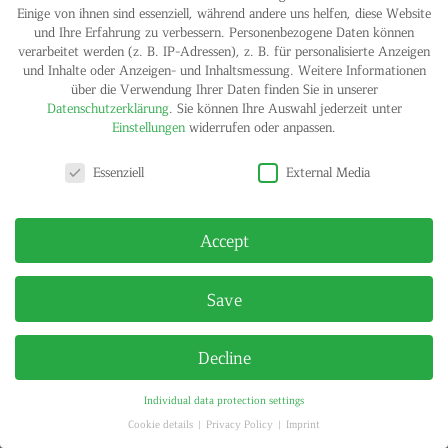
Einige von ihnen sind essenziell, während andere uns helfen, diese Website
und Ihre Erfahrung zu verbessern.
Personenbezogene Daten können
verarbeitet werden (z. B. IP-Adressen), z. B. für personalisierte Anzeigen
und Inhalte oder Anzeigen- und Inhaltsmessung.
Weitere Informationen
IMPRINT
PRIVACY POLICY
über die Verwendung Ihrer Daten finden Sie in unserer
© HELGA MARIA KLOSTERFELDE | ALL RIGHTS RESERVED
Datenschutzerklärung
.
Sie können Ihre Auswahl jederzeit unter
Einstellungen
widerrufen oder anpassen.
Privacy settings
Essenziell
External Media
Accept
Save
Decline
Individual data protection settings
Cookie details
Privacy Policy
Imprint
Privacy settings