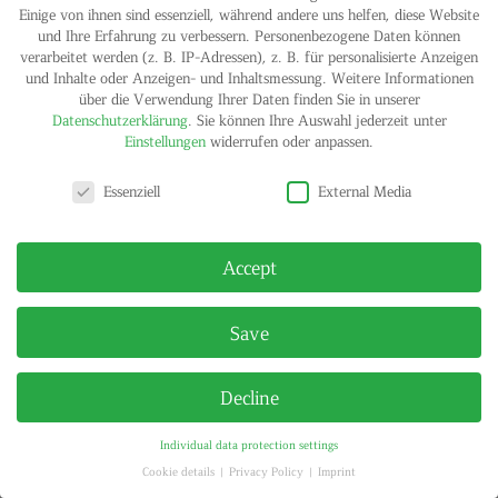
Einige von ihnen sind essenziell, während andere uns helfen, diese Website
und Ihre Erfahrung zu verbessern.
Personenbezogene Daten können
verarbeitet werden (z. B. IP-Adressen), z. B. für personalisierte Anzeigen
und Inhalte oder Anzeigen- und Inhaltsmessung.
Weitere Informationen
über die Verwendung Ihrer Daten finden Sie in unserer
Datenschutzerklärung
.
Sie können Ihre Auswahl jederzeit unter
Einstellungen
widerrufen oder anpassen.
Privacy settings
IMPRINT
PRIVACY POLICY
Essenziell
External Media
© HELGA MARIA KLOSTERFELDE | ALL RIGHTS RESERVED
Accept
Save
Decline
Individual data protection settings
Cookie details
Privacy Policy
Imprint
Privacy settings