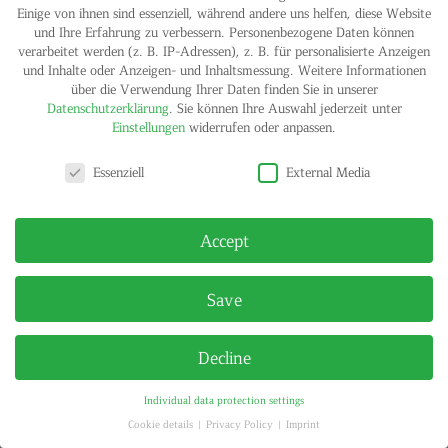
Einige von ihnen sind essenziell, während andere uns helfen, diese Website
und Ihre Erfahrung zu verbessern.
Personenbezogene Daten können
verarbeitet werden (z. B. IP-Adressen), z. B. für personalisierte Anzeigen
und Inhalte oder Anzeigen- und Inhaltsmessung.
Weitere Informationen
über die Verwendung Ihrer Daten finden Sie in unserer
Datenschutzerklärung
.
Sie können Ihre Auswahl jederzeit unter
Einstellungen
widerrufen oder anpassen.
Privacy settings
IMPRINT
PRIVACY POLICY
Essenziell
External Media
© HELGA MARIA KLOSTERFELDE | ALL RIGHTS RESERVED
Accept
Save
Decline
Individual data protection settings
Cookie details
Privacy Policy
Imprint
Privacy settings