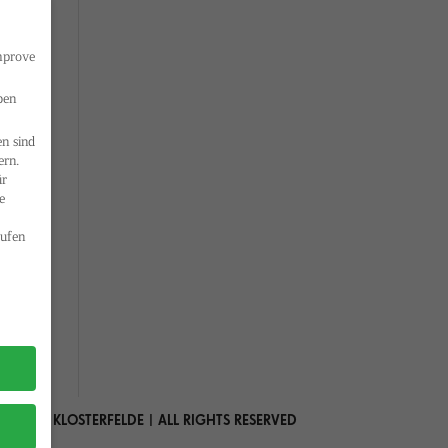
improve
ben
n sind
ern.
ür
e
ufen
 MARIA KLOSTERFELDE | ALL RIGHTS RESERVED