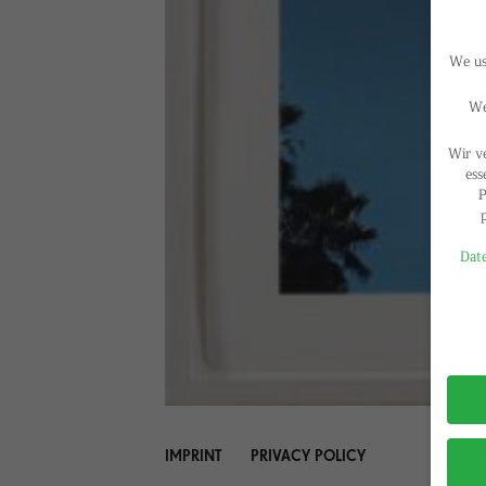
We use
We
Wir v
ess
P
Date
Privac
IMPRINT
PRIVACY POLICY