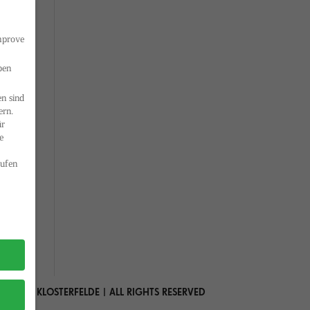
improve
ben
n sind
ern.
ür
e
ufen
 MARIA KLOSTERFELDE | ALL RIGHTS RESERVED