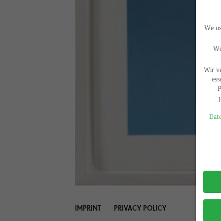
We use
We
Wir v
ess
P
Date
Privac
IMPRINT
PRIVACY POLICY