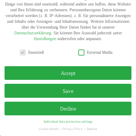
Einige von ihnen sind essenziell, während andere uns helfen, diese Website
und Ihre Erfahrung zu verbessern.
Personenbezogene Daten können
verarbeitet werden (z. B. IP-Adressen), z. B. für personalisierte Anzeigen
und Inhalte oder Anzeigen- und Inhaltsmessung.
Weitere Informationen
über die Verwendung Ihrer Daten finden Sie in unserer
IMPRINT
PRIVACY POLICY
Datenschutzerklärung
.
Sie können Ihre Auswahl jederzeit unter
© HELGA MARIA KLOSTERFELDE | ALL RIGHTS RESERVED
Einstellungen
widerrufen oder anpassen.
Privacy settings
Essenziell
External Media
Accept
Save
Decline
Individual data protection settings
Cookie details
Privacy Policy
Imprint
Privacy settings