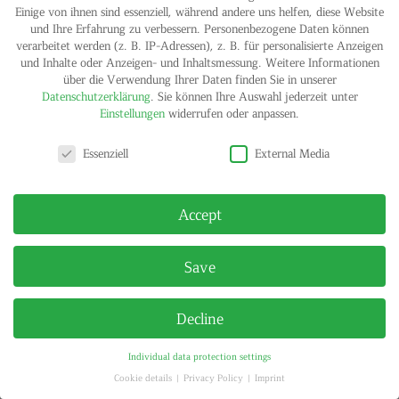
Einige von ihnen sind essenziell, während andere uns helfen, diese Website
und Ihre Erfahrung zu verbessern.
Personenbezogene Daten können
verarbeitet werden (z. B. IP-Adressen), z. B. für personalisierte Anzeigen
und Inhalte oder Anzeigen- und Inhaltsmessung.
Weitere Informationen
über die Verwendung Ihrer Daten finden Sie in unserer
Datenschutzerklärung
.
Sie können Ihre Auswahl jederzeit unter
Einstellungen
widerrufen oder anpassen.
Privacy settings
IMPRINT
PRIVACY POLICY
Essenziell
External Media
© HELGA MARIA KLOSTERFELDE | ALL RIGHTS RESERVED
Accept
Save
Decline
Individual data protection settings
Cookie details
Privacy Policy
Imprint
Privacy settings