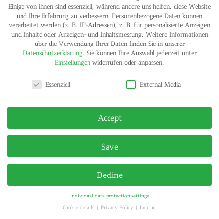
Einige von ihnen sind essenziell, während andere uns helfen, diese Website
und Ihre Erfahrung zu verbessern.
Personenbezogene Daten können
verarbeitet werden (z. B. IP-Adressen), z. B. für personalisierte Anzeigen
und Inhalte oder Anzeigen- und Inhaltsmessung.
Weitere Informationen
über die Verwendung Ihrer Daten finden Sie in unserer
Datenschutzerklärung
.
Sie können Ihre Auswahl jederzeit unter
Einstellungen
widerrufen oder anpassen.
Privacy settings
IMPRINT
PRIVACY POLICY
Essenziell
External Media
© HELGA MARIA KLOSTERFELDE | ALL RIGHTS RESERVED
Accept
Save
Decline
Individual data protection settings
Cookie details
Privacy Policy
Imprint
Privacy settings