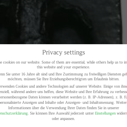
Privacy settings
 cookies on our website. Some of them are essential, while others help us to 
this website and your experience.
nn Sie unter 16 Jahre alt sind und Ihre Zustimmung zu freiwilligen Diensten ge
möchten, müssen Sie Ihre Erziehungsberechtigten um Erlaubnis bitten.
erwenden Cookies und andere Technologien auf unserer Website. Einige von ihne
enziell, während andere uns helfen, diese Website und Ihre Erfahrung zu verbess
ersonenbezogene Daten können verarbeitet werden (z. B. IP-Adressen), z. B. f
personalisierte Anzeigen und Inhalte oder Anzeigen- und Inhaltsmessung.
Weiter
Informationen über die Verwendung Ihrer Daten finden Sie in unserer
nschutzerklärung
.
Sie können Ihre Auswahl jederzeit unter
Einstellungen
widerr
oder anpassen.
y settings