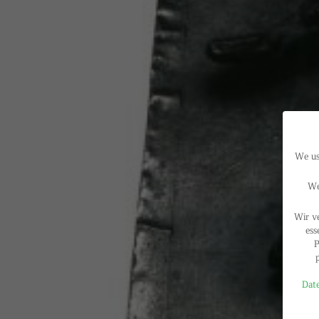
We use
We
Wir v
ess
P
Date
Privac