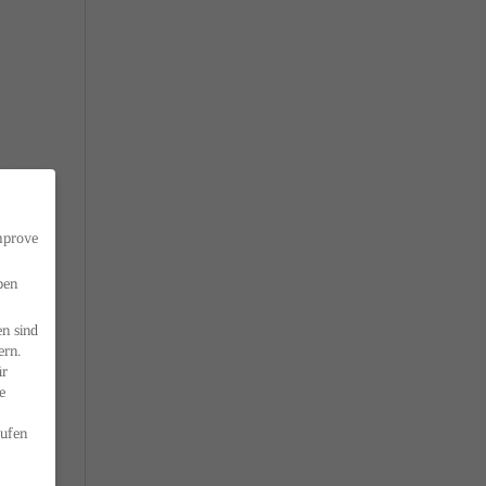
improve
ben
n sind
ern.
ür
e
ufen