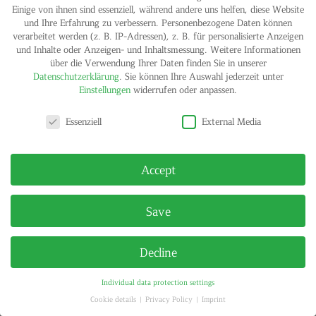
Einige von ihnen sind essenziell, während andere uns helfen, diese Website
und Ihre Erfahrung zu verbessern.
Personenbezogene Daten können
verarbeitet werden (z. B. IP-Adressen), z. B. für personalisierte Anzeigen
und Inhalte oder Anzeigen- und Inhaltsmessung.
Weitere Informationen
IMPRINT
PRIVACY POLICY
über die Verwendung Ihrer Daten finden Sie in unserer
© HELGA MARIA KLOSTERFELDE | ALL RIGHTS RESERVED
Datenschutzerklärung
.
Sie können Ihre Auswahl jederzeit unter
Einstellungen
widerrufen oder anpassen.
Privacy settings
Essenziell
External Media
Accept
Save
Decline
Individual data protection settings
Cookie details
Privacy Policy
Imprint
Privacy settings