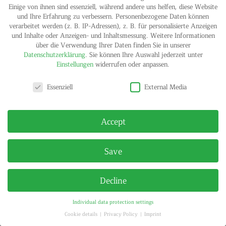
Einige von ihnen sind essenziell, während andere uns helfen, diese Website
und Ihre Erfahrung zu verbessern.
Personenbezogene Daten können
IMPRINT
PRIVACY POLICY
verarbeitet werden (z. B. IP-Adressen), z. B. für personalisierte Anzeigen
© HELGA MARIA KLOSTERFELDE | ALL RIGHTS RESERVED
und Inhalte oder Anzeigen- und Inhaltsmessung.
Weitere Informationen
über die Verwendung Ihrer Daten finden Sie in unserer
Datenschutzerklärung
.
Sie können Ihre Auswahl jederzeit unter
Einstellungen
widerrufen oder anpassen.
Privacy settings
Essenziell
External Media
Accept
Save
Decline
Individual data protection settings
Cookie details
Privacy Policy
Imprint
Privacy settings