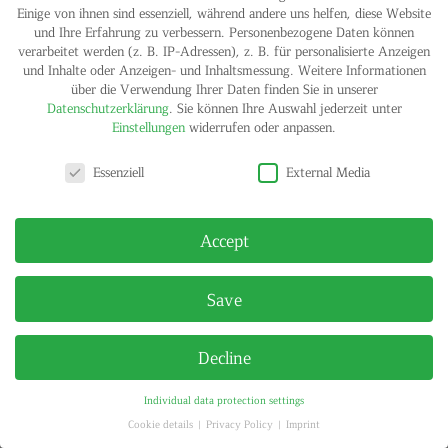
Einige von ihnen sind essenziell, während andere uns helfen, diese Website
und Ihre Erfahrung zu verbessern.
Personenbezogene Daten können
verarbeitet werden (z. B. IP-Adressen), z. B. für personalisierte Anzeigen
und Inhalte oder Anzeigen- und Inhaltsmessung.
Weitere Informationen
über die Verwendung Ihrer Daten finden Sie in unserer
Datenschutzerklärung
.
Sie können Ihre Auswahl jederzeit unter
Einstellungen
widerrufen oder anpassen.
Privacy settings
IMPRINT
PRIVACY POLICY
Essenziell
External Media
© HELGA MARIA KLOSTERFELDE | ALL RIGHTS RESERVED
Accept
Save
Decline
Individual data protection settings
Cookie details
Privacy Policy
Imprint
Privacy settings