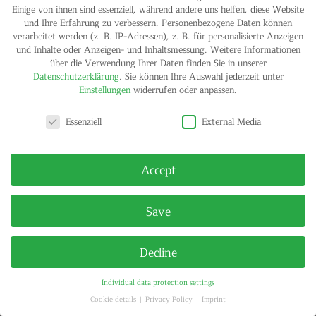
Einige von ihnen sind essenziell, während andere uns helfen, diese Website
und Ihre Erfahrung zu verbessern.
Personenbezogene Daten können
verarbeitet werden (z. B. IP-Adressen), z. B. für personalisierte Anzeigen
IMPRINT
PRIVACY POLICY
© HELGA MARIA KLOSTERFELDE | ALL RIGHTS RESERVED
und Inhalte oder Anzeigen- und Inhaltsmessung.
Weitere Informationen
über die Verwendung Ihrer Daten finden Sie in unserer
Datenschutzerklärung
.
Sie können Ihre Auswahl jederzeit unter
Einstellungen
widerrufen oder anpassen.
Privacy settings
Essenziell
External Media
Accept
Save
Decline
Individual data protection settings
Cookie details
Privacy Policy
Imprint
Privacy settings