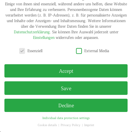
Einige von ihnen sind essenziell, während andere uns helfen, diese Website
und Ihre Erfahrung zu verbessern.
Personenbezogene Daten können
verarbeitet werden (z. B. IP-Adressen), z. B. für personalisierte Anzeigen
IMPRINT
PRIVACY POLICY
und Inhalte oder Anzeigen- und Inhaltsmessung.
Weitere Informationen
© HELGA MARIA KLOSTERFELDE | ALL RIGHTS RESERVED
über die Verwendung Ihrer Daten finden Sie in unserer
Datenschutzerklärung
.
Sie können Ihre Auswahl jederzeit unter
Einstellungen
widerrufen oder anpassen.
Privacy settings
Essenziell
External Media
Accept
Save
Decline
Individual data protection settings
Cookie details
Privacy Policy
Imprint
Privacy settings