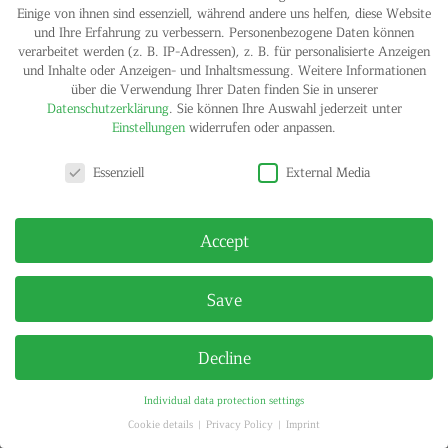
Einige von ihnen sind essenziell, während andere uns helfen, diese Website
IMPRINT
PRIVACY POLICY
und Ihre Erfahrung zu verbessern.
Personenbezogene Daten können
© HELGA MARIA KLOSTERFELDE | ALL RIGHTS RESERVED
verarbeitet werden (z. B. IP-Adressen), z. B. für personalisierte Anzeigen
und Inhalte oder Anzeigen- und Inhaltsmessung.
Weitere Informationen
über die Verwendung Ihrer Daten finden Sie in unserer
Datenschutzerklärung
.
Sie können Ihre Auswahl jederzeit unter
Einstellungen
widerrufen oder anpassen.
Privacy settings
Essenziell
External Media
Accept
Save
Decline
Individual data protection settings
Cookie details
Privacy Policy
Imprint
Privacy settings