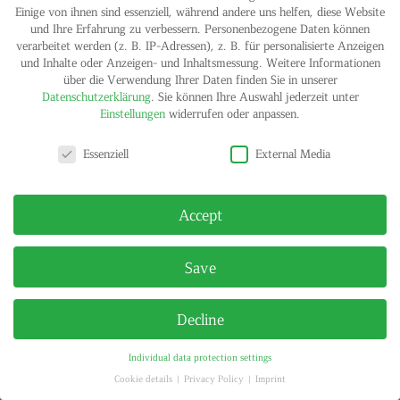
Einige von ihnen sind essenziell, während andere uns helfen, diese Website
und Ihre Erfahrung zu verbessern.
Personenbezogene Daten können
verarbeitet werden (z. B. IP-Adressen), z. B. für personalisierte Anzeigen
und Inhalte oder Anzeigen- und Inhaltsmessung.
Weitere Informationen
über die Verwendung Ihrer Daten finden Sie in unserer
Datenschutzerklärung
.
Sie können Ihre Auswahl jederzeit unter
Einstellungen
widerrufen oder anpassen.
Privacy settings
IMPRINT
PRIVACY POLICY
Essenziell
External Media
© HELGA MARIA KLOSTERFELDE | ALL RIGHTS RESERVED
Accept
Save
Decline
Individual data protection settings
Cookie details
Privacy Policy
Imprint
Privacy settings