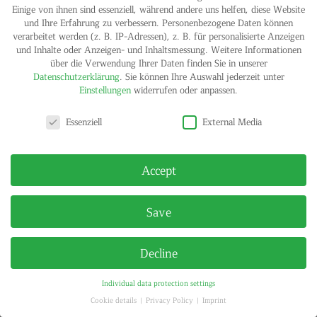
Einige von ihnen sind essenziell, während andere uns helfen, diese Website
und Ihre Erfahrung zu verbessern.
Personenbezogene Daten können
verarbeitet werden (z. B. IP-Adressen), z. B. für personalisierte Anzeigen
und Inhalte oder Anzeigen- und Inhaltsmessung.
Weitere Informationen
über die Verwendung Ihrer Daten finden Sie in unserer
Datenschutzerklärung
.
Sie können Ihre Auswahl jederzeit unter
Einstellungen
widerrufen oder anpassen.
IMPRINT
PRIVACY POLICY
© HELGA MARIA KLOSTERFELDE | ALL RIGHTS RESERVED
Privacy settings
Essenziell
External Media
Accept
Save
Decline
Individual data protection settings
Cookie details
Privacy Policy
Imprint
Privacy settings