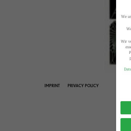
We use
We
Wir v
ess
P
Date
Privac
IMPRINT
PRIVACY POLICY