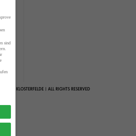
improve
ben
n sind
ern.
ür
e
ufen
 MARIA KLOSTERFELDE | ALL RIGHTS RESERVED