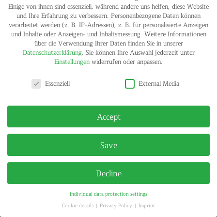
Einige von ihnen sind essenziell, während andere uns helfen, diese Website
und Ihre Erfahrung zu verbessern.
Personenbezogene Daten können
verarbeitet werden (z. B. IP-Adressen), z. B. für personalisierte Anzeigen
und Inhalte oder Anzeigen- und Inhaltsmessung.
Weitere Informationen
IMPRINT
PRIVACY POLICY
über die Verwendung Ihrer Daten finden Sie in unserer
© HELGA MARIA KLOSTERFELDE | ALL RIGHTS RESERVED
Datenschutzerklärung
.
Sie können Ihre Auswahl jederzeit unter
Einstellungen
widerrufen oder anpassen.
Privacy settings
Essenziell
External Media
Accept
Save
Decline
Individual data protection settings
Cookie details
Privacy Policy
Imprint
Privacy settings