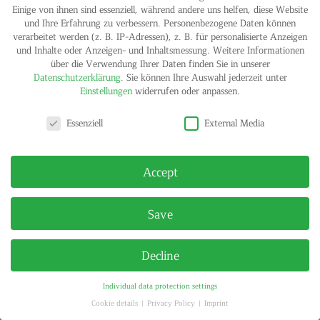
Einige von ihnen sind essenziell, während andere uns helfen, diese Website
und Ihre Erfahrung zu verbessern.
Personenbezogene Daten können
verarbeitet werden (z. B. IP-Adressen), z. B. für personalisierte Anzeigen
und Inhalte oder Anzeigen- und Inhaltsmessung.
Weitere Informationen
über die Verwendung Ihrer Daten finden Sie in unserer
Datenschutzerklärung
.
Sie können Ihre Auswahl jederzeit unter
Einstellungen
widerrufen oder anpassen.
Privacy settings
IMPRINT
PRIVACY POLICY
Essenziell
External Media
© HELGA MARIA KLOSTERFELDE | ALL RIGHTS RESERVED
Accept
Save
Decline
Individual data protection settings
Cookie details
Privacy Policy
Imprint
Privacy settings