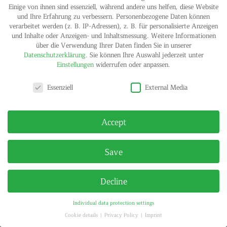
Einige von ihnen sind essenziell, während andere uns helfen, diese Website
und Ihre Erfahrung zu verbessern.
Personenbezogene Daten können
verarbeitet werden (z. B. IP-Adressen), z. B. für personalisierte Anzeigen
und Inhalte oder Anzeigen- und Inhaltsmessung.
Weitere Informationen
über die Verwendung Ihrer Daten finden Sie in unserer
Datenschutzerklärung
.
Sie können Ihre Auswahl jederzeit unter
Einstellungen
widerrufen oder anpassen.
IMPRINT
PRIVACY POLICY
© HELGA MARIA KLOSTERFELDE | ALL RIGHTS RESERVED
Privacy settings
Essenziell
External Media
Accept
Save
Decline
Individual data protection settings
Cookie details
Privacy Policy
Imprint
Privacy settings