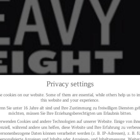
Privacy settings
 cookies on our website. Some of them are essential, while others help us to 
this website and your experience.
nn Sie unter 16 Jahre alt sind und Ihre Zustimmung zu freiwilligen Diensten ge
möchten, müssen Sie Ihre Erziehungsberechtigten um Erlaubnis bitten.
erwenden Cookies und andere Technologien auf unserer Website. Einige von ihne
enziell, während andere uns helfen, diese Website und Ihre Erfahrung zu verbess
ersonenbezogene Daten können verarbeitet werden (z. B. IP-Adressen), z. B. f
personalisierte Anzeigen und Inhalte oder Anzeigen- und Inhaltsmessung.
Weiter