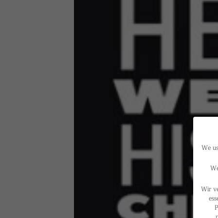
We use
We
Wir v
ess
P