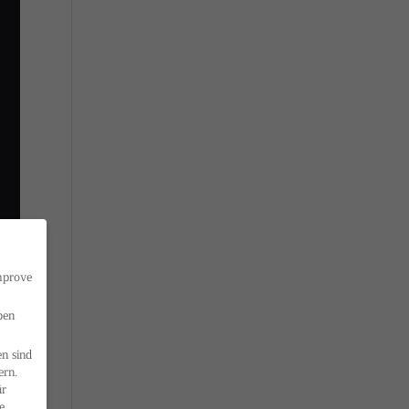
improve
ben
n sind
ern.
ür
e