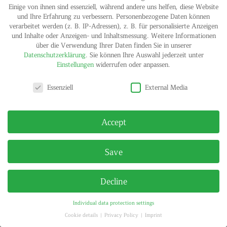
Einige von ihnen sind essenziell, während andere uns helfen, diese Website
und Ihre Erfahrung zu verbessern.
Personenbezogene Daten können
verarbeitet werden (z. B. IP-Adressen), z. B. für personalisierte Anzeigen
und Inhalte oder Anzeigen- und Inhaltsmessung.
Weitere Informationen
über die Verwendung Ihrer Daten finden Sie in unserer
IMPRINT
PRIVACY POLICY
Datenschutzerklärung
.
Sie können Ihre Auswahl jederzeit unter
© HELGA MARIA KLOSTERFELDE | ALL RIGHTS RESERVED
Einstellungen
widerrufen oder anpassen.
Privacy settings
Essenziell
External Media
Accept
Save
Decline
Individual data protection settings
Cookie details
Privacy Policy
Imprint
Privacy settings