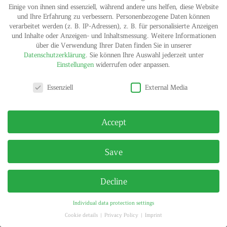
Einige von ihnen sind essenziell, während andere uns helfen, diese Website
und Ihre Erfahrung zu verbessern.
Personenbezogene Daten können
verarbeitet werden (z. B. IP-Adressen), z. B. für personalisierte Anzeigen
und Inhalte oder Anzeigen- und Inhaltsmessung.
Weitere Informationen
über die Verwendung Ihrer Daten finden Sie in unserer
IMPRINT
PRIVACY POLICY
Datenschutzerklärung
.
Sie können Ihre Auswahl jederzeit unter
© HELGA MARIA KLOSTERFELDE | ALL RIGHTS RESERVED
Einstellungen
widerrufen oder anpassen.
Privacy settings
Essenziell
External Media
Accept
Save
Decline
Individual data protection settings
Cookie details
Privacy Policy
Imprint
Privacy settings