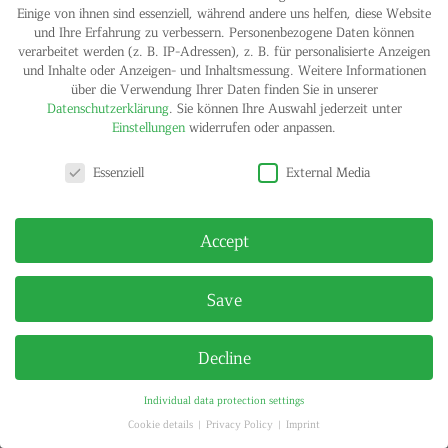
Einige von ihnen sind essenziell, während andere uns helfen, diese Website
und Ihre Erfahrung zu verbessern.
Personenbezogene Daten können
verarbeitet werden (z. B. IP-Adressen), z. B. für personalisierte Anzeigen
und Inhalte oder Anzeigen- und Inhaltsmessung.
Weitere Informationen
über die Verwendung Ihrer Daten finden Sie in unserer
IMPRINT
PRIVACY POLICY
© HELGA MARIA KLOSTERFELDE | ALL RIGHTS RESERVED
Datenschutzerklärung
.
Sie können Ihre Auswahl jederzeit unter
Einstellungen
widerrufen oder anpassen.
Privacy settings
Essenziell
External Media
Accept
Save
Decline
Individual data protection settings
Cookie details
Privacy Policy
Imprint
Privacy settings