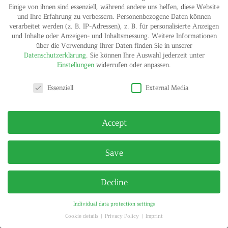
Einige von ihnen sind essenziell, während andere uns helfen, diese Website
und Ihre Erfahrung zu verbessern.
Personenbezogene Daten können
verarbeitet werden (z. B. IP-Adressen), z. B. für personalisierte Anzeigen
IMPRINT
PRIVACY POLICY
und Inhalte oder Anzeigen- und Inhaltsmessung.
Weitere Informationen
© HELGA MARIA KLOSTERFELDE | ALL RIGHTS RESERVED
über die Verwendung Ihrer Daten finden Sie in unserer
Datenschutzerklärung
.
Sie können Ihre Auswahl jederzeit unter
Einstellungen
widerrufen oder anpassen.
Privacy settings
Essenziell
External Media
Accept
Save
Decline
Individual data protection settings
Cookie details
Privacy Policy
Imprint
Privacy settings