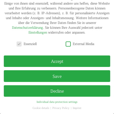
Einige von ihnen sind essenziell, während andere uns helfen, diese Website
und Ihre Erfahrung zu verbessern.
Personenbezogene Daten können
verarbeitet werden (z. B. IP-Adressen), z. B. für personalisierte Anzeigen
und Inhalte oder Anzeigen- und Inhaltsmessung.
Weitere Informationen
über die Verwendung Ihrer Daten finden Sie in unserer
IMPRINT
PRIVACY POLICY
Datenschutzerklärung
.
Sie können Ihre Auswahl jederzeit unter
© HELGA MARIA KLOSTERFELDE | ALL RIGHTS RESERVED
Einstellungen
widerrufen oder anpassen.
Privacy settings
Essenziell
External Media
Accept
Save
Decline
Individual data protection settings
Cookie details
Privacy Policy
Imprint
Privacy settings